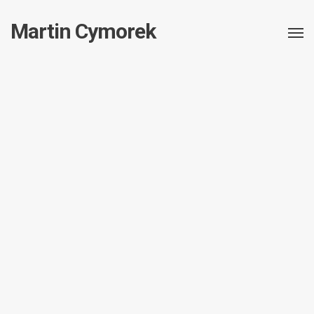
Martin Cymorek
All posts in this taxonomy.
Nischenseite Kinder
Bücherregale
Web
© Copyright 2020. All Rights Reserved.
Impressum
&
Datenschutz